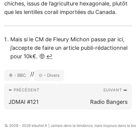
chiches, issus de l’agriculture hexagonale, plutôt
que les lentilles corail importées du Canada.
Mais si le CM de Fleury Michon passe par ici,
j’accepte de faire un article publi-rédactionnel
pour 10k€. 🤑
↩︎
//
🧆 - BBC
🍲 - Divers
⬅️ PRÉCÉDENT
SUIVANT ➡️
JDMAI #121
Radio Bangers
📝 2008 - 2026 elauhel.fr |
Jamais dans la tendance, mais toujours dans la bo